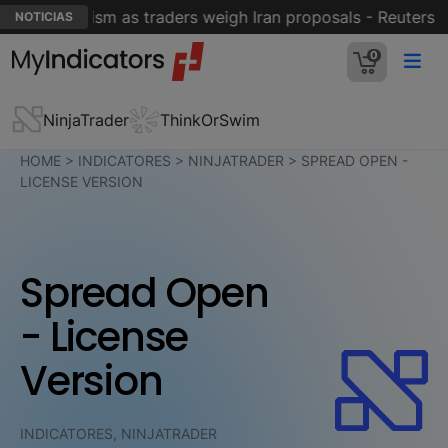
ngs optimism as traders weigh Iran proposals - Reuters
NOTICIAS
0
NinjaTrader
ThinkOrSwim
HOME
>
INDICATORES
>
NINJATRADER
>
SPREAD OPEN -
LICENSE VERSION
Spread Open
- License
Version
INDICATORES, NINJATRADER