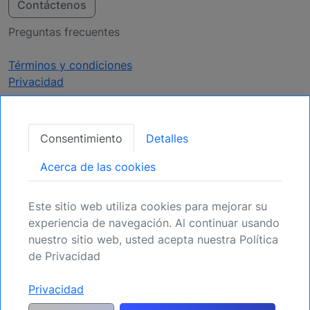
Contáctenos
Preguntas frecuentes
Términos y condiciones
Privacidad
Obtener Actualizaciones
Consentimiento
Detalles
Regístrese para mantenerse informado de
Acerca de las cookies
próximas oportunidades.
Este sitio web utiliza cookies para mejorar su
Registrarse
experiencia de navegación. Al continuar usando
nuestro sitio web, usted acepta nuestra Política
de Privacidad
Advertencia genérica de riesgo y descargo de responsabilidad:
Toda
Privacidad
responsabilidad por riesgos resultantes de transacciones de inversión u
otras disposiciones de activos realizadas por el cliente basadas en