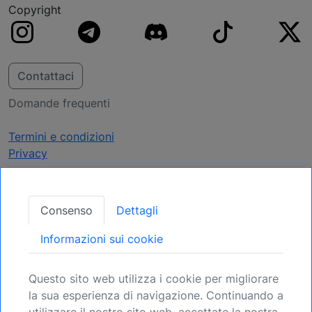
Copyright
Contattaci
Domande frequenti
Termini e condizioni
Privacy
Ricevi Aggiornamenti
Consenso
Dettagli
Assicuratevi la vostra posizione: Registratevi
Informazioni sui cookie
per le prossime opportunità.
Questo sito web utilizza i cookie per migliorare
Registrati
la sua esperienza di navigazione. Continuando a