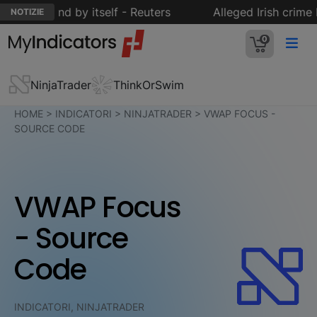
oil demand by itself - Reuters
Alleged Irish crime b
NOTIZIE
0
NinjaTrader
ThinkOrSwim
HOME
>
INDICATORI
>
NINJATRADER
>
VWAP FOCUS -
SOURCE CODE
VWAP Focus
- Source
Code
INDICATORI, NINJATRADER