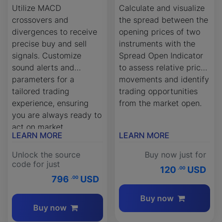
Utilize MACD
Calculate and visualize
crossovers and
the spread between the
divergences to receive
opening prices of two
precise buy and sell
instruments with the
signals. Customize
Spread Open Indicator
sound alerts and
to assess relative price
parameters for a
movements and identify
tailored trading
trading opportunities
experience, ensuring
from the market open.
you are always ready to
act on market
LEARN MORE
LEARN MORE
opportunities.
Unlock the source
Buy now just for
code for just
120
USD
.00
796
USD
.00
Buy now
Buy now