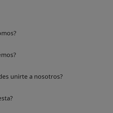
omos?
e una idea de personas apasionadas que aman el mercado.
s para hacer el comercio más productivo y eficiente. Est
emos?
tra vasta colección de indicadores y forma parte del futur
a gama de indicadores de mercado diseñados para mejorar 
cimientos sobre las tendencias del mercado.
es unirte a nosotros?
 fácil! Visita nuestro sitio web y regístrate para obtener a
os del mercado.
esta?
iable lleva tiempo, por eso cada indicador tiene un precio 