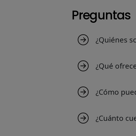
Preguntas
¿Quiénes s
MyIndicators nace d
que crea indicadore
¿Qué ofrec
Suiza. Descubre nues
Ofrecemos una ampli
comercio y tus cono
¿Cómo pued
¡Unirse a nosotros es
indicadores exclusiv
¿Cuánto cu
Crear un indicador f