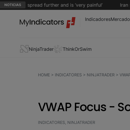
r has spread further and is ‘very painful’
Iran says
NOTICIAS
Indicadores
Mercado
NinjaTrader
ThinkOrSwim
HOME
>
INDICATORES
>
NINJATRADER
>
VWAP
VWAP Focus - S
INDICATORES, NINJATRADER