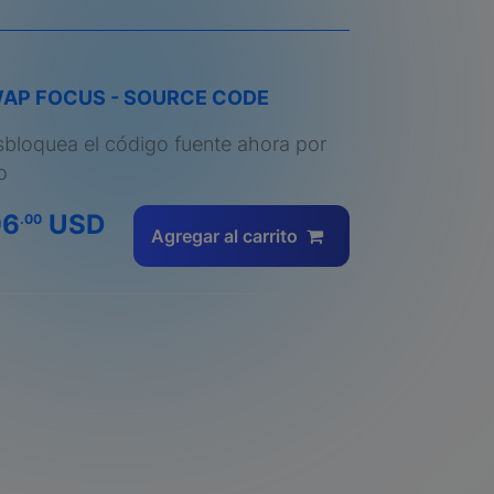
AP FOCUS - SOURCE CODE
bloquea el código fuente ahora por
o
96
USD
.00
Agregar al carrito