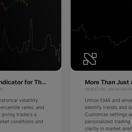
Volatility View Indicator for ThinkOrSwim
IM
INDICATORS, NINJATRADE
storical volatility
Utilize EMA and enve
percentile ranks, and
identify trends and b
 giving traders a
Customize settings a
rket conditions and
personalized trading
clarity in market anal