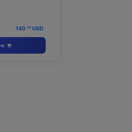
140
USD
.00
ow