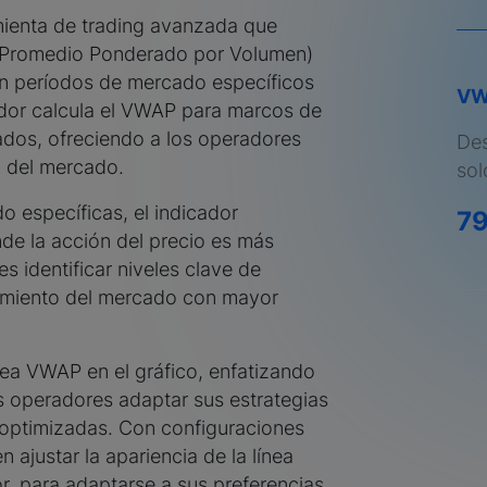
ienta de trading avanzada que
o Promedio Ponderado por Volumen)
en períodos de mercado específicos
VW
ador calcula el VWAP para marcos de
ados, ofreciendo a los operadores
Des
a del mercado.
sol
o específicas, el indicador
7
de la acción del precio es más
s identificar niveles clave de
ntimiento del mercado con mayor
nea VWAP en el gráfico, enfatizando
os operadores adaptar sus estrategias
optimizadas. Con configuraciones
 ajustar la apariencia de la línea
or, para adaptarse a sus preferencias