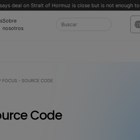
 deal on Strait of Hormuz is close but is not enough to ope
s
Sobre
nosotros
 FOCUS - SOURCE CODE
ource Code