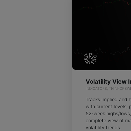
INDICATORS, THINKORSW
Tracks implied and hi
with current levels, 
52-week highs/lows,
complete view of ma
volatility trends.