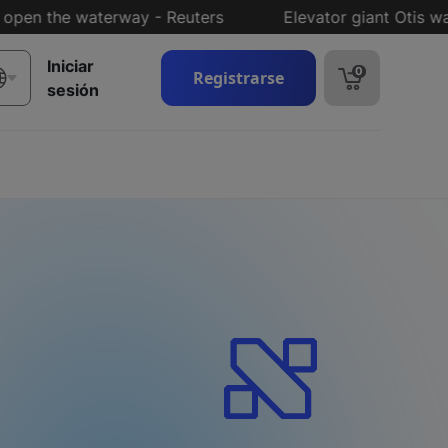
n the waterway - Reuters
Elevator giant Otis wants to
Iniciar
0
Registrarse
sesión