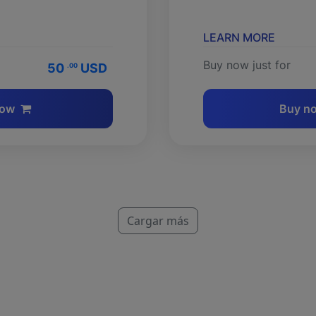
LEARN MORE
Buy now just for
50
USD
.00
now
Buy n
Cargar más