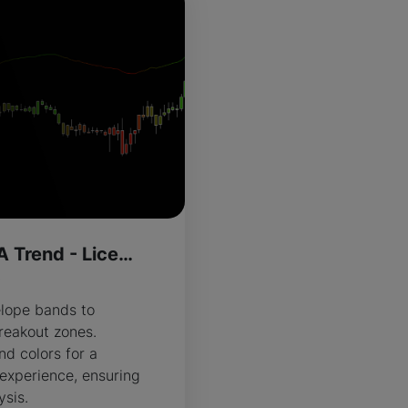
More Than Just A Trend - License Version
R
lope bands to
reakout zones.
nd colors for a
 experience, ensuring
ysis.