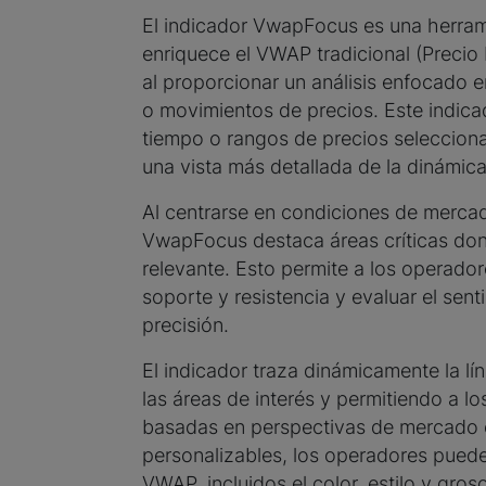
El indicador VwapFocus es una herram
enriquece el VWAP tradicional (Preci
al proporcionar un análisis enfocado 
o movimientos de precios. Este indic
tiempo o rangos de precios seleccion
una vista más detallada de la dinámic
Al centrarse en condiciones de mercad
VwapFocus destaca áreas críticas don
relevante. Esto permite a los operadore
soporte y resistencia y evaluar el se
precisión.
El indicador traza dinámicamente la lí
las áreas de interés y permitiendo a l
basadas en perspectivas de mercado 
personalizables, los operadores pueden
VWAP, incluidos el color, estilo y gros