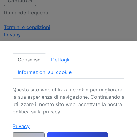
Contattaci
Domande frequenti
Termini e condizioni
Privacy
Ricevi Aggiornamenti
Consenso
Dettagli
Assicuratevi la vostra posizione: Registratevi
Informazioni sui cookie
per le prossime opportunità.
Questo sito web utilizza i cookie per migliorare
Registrati
la sua esperienza di navigazione. Continuando a
utilizzare il nostro sito web, accettate la nostra
politica sulla privacy
Avvertenza generica sui rischi ed esclusione di responsabilità:
Privacy
MyIndicators.ch esclude espressamente qualsiasi responsabilità per i rischi
derivanti da operazioni di investimento o altre disposizioni patrimoniali
effettuate dal cliente sulla base delle informazioni ricevute o di un'analisi di