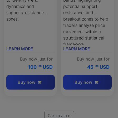
to identify trend
bands, highlighting
dynamics and
potential support,
support/resistance
resistance, and
zones.
breakout zones to help
traders analyze price
movement within a
structured statistical
framework.
LEARN MORE
LEARN MORE
Buy now just for
Buy now just for
100
USD
45
USD
.00
.00
Buy now
Buy now
Carica altro