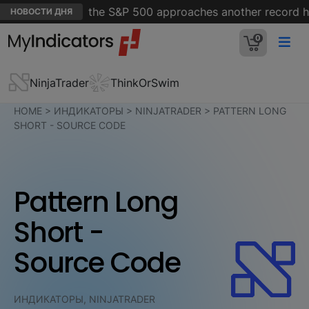
or Corning as the S&P 500 approaches another record hig
НОВОСТИ ДНЯ
0
NinjaTrader
ThinkOrSwim
HOME
>
ИНДИКАТОРЫ
>
NINJATRADER
>
PATTERN LONG
SHORT - SOURCE CODE
Pattern Long
Short -
Source Code
ИНДИКАТОРЫ, NINJATRADER