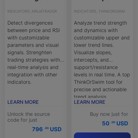
INDICATORS, NINJATRADER
INDICATORS, THINKORSWIM
Detect divergences
Analyze trend strength
between price and RSI
and dynamics with
with customizable
customizable upper and
parameters and visual
lower trend lines.
signals. Strenghten
Visualize slopes,
trading strategies with
intercepts, and
real-time analysis and
support/resistance
integration with other
levels in real time. A top
indicators.
ThinkOrSwim tool for
precise and actionable
trend analysis.
LEARN MORE
LEARN MORE
Unlock the source
Buy now just for
code for just
50
USD
.00
796
USD
.00