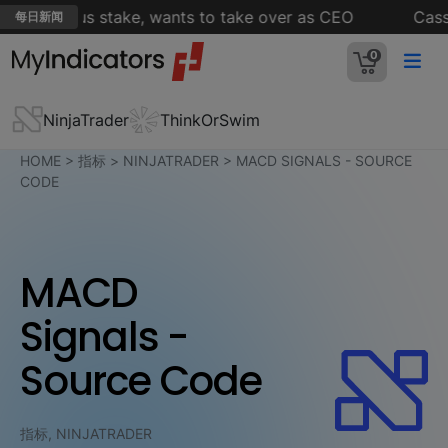
ds Celsius stake, wants to take over as CEO
Cassid
每日新闻
0
NinjaTrader
ThinkOrSwim
HOME
>
指标
>
NINJATRADER
>
MACD SIGNALS - SOURCE
CODE
MACD
Signals -
Source Code
指标, NINJATRADER