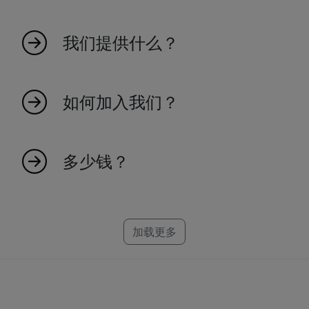
MyIndicators 源于热爱市场的热情人士的想法。
我们是一个年轻的团队，创造指标使交易更高效
我们提供什么？
和有效。我们100%基于瑞士。探索我们庞大的指
标集合，成为交易未来的一部分。
我们提供广泛的市场指标，旨在提高您的交易效
率和对市场趋势的洞察力。
如何加入我们？
加入我们很简单！访问我们的网站并注册，以获
得独家市场洞察和指标的访问权限。
多少钱？
创建一个可靠的指标需要时间，这就是为什么每
个指标都有一个特定的价格。我们为
NinjaTrader、MT4、MT5 和 TradeStation 制作
加载更多
指标。如果您找不到您的平台，别担心，我们可
能已经在研发中了。