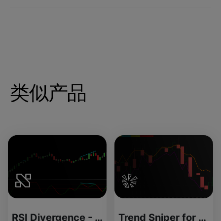
类似产品
RSI Divergence - Source Code
Trend Sniper for ThinkOrSwim