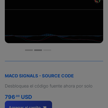
MACD SIGNALS - SOURCE CODE
Desbloquea el código fuente ahora por solo
796
USD
.00
Agregar al carrito