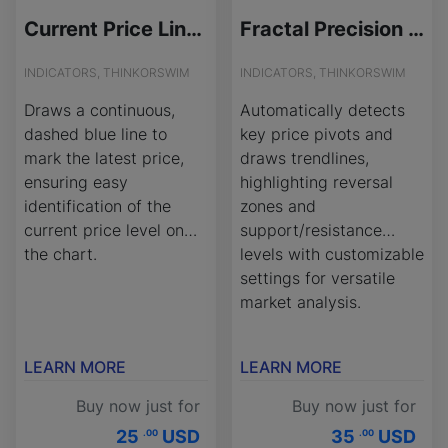
Current Price Line Indicator for ThinkOrSwim
Fractal Precision Trendlines for ThinkOrSwim
INDICATORS, THINKORSWIM
INDICATORS, THINKORSWIM
Draws a continuous,
Automatically detects
dashed blue line to
key price pivots and
mark the latest price,
draws trendlines,
ensuring easy
highlighting reversal
identification of the
zones and
current price level on
support/resistance
the chart.
levels with customizable
settings for versatile
market analysis.
LEARN MORE
LEARN MORE
Buy now just for
Buy now just for
25
USD
35
USD
.00
.00