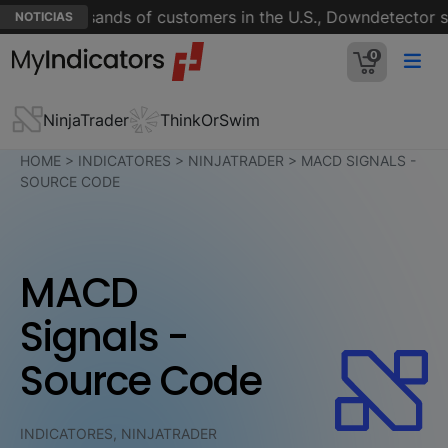
 for thousands of customers in the U.S., Downdetector sh
NOTICIAS
0
NinjaTrader
ThinkOrSwim
HOME
>
INDICATORES
>
NINJATRADER
>
MACD SIGNALS -
SOURCE CODE
MACD
Signals -
Source Code
INDICATORES, NINJATRADER