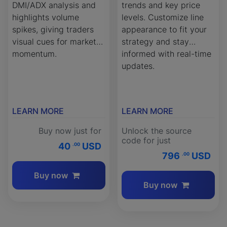
DMI/ADX analysis and
trends and key price
highlights volume
levels. Customize line
spikes, giving traders
appearance to fit your
visual cues for market
strategy and stay
momentum.
informed with real-time
updates.
LEARN MORE
LEARN MORE
Buy now just for
Unlock the source
code for just
40
USD
.00
796
USD
.00
Buy now
Buy now