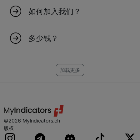
率和对市场趋势的洞察力。
如何加入我们？
加入我们很简单！访问我们的网站并注册，以获
得独家市场洞察和指标的访问权限。
多少钱？
创建一个可靠的指标需要时间，这就是为什么每
个指标都有一个特定的价格。我们为
NinjaTrader、MT4、MT5 和 TradeStation 制作
加载更多
指标。如果您找不到您的平台，别担心，我们可
能已经在研发中了。
©2026 MyIndicators.ch
版权