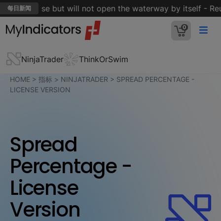
muz is close but will not open the waterway by itself - Reut
每日新闻
0
NinjaTrader
ThinkOrSwim
HOME
>
指标
>
NINJATRADER
>
SPREAD PERCENTAGE -
LICENSE VERSION
Spread
Percentage -
License
Version