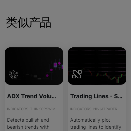
类似产品
ADX Trend Volume Strength Indicator for ThinkOrSwim
Trading Lines - Source Code
INDICATORS, THINKORSWIM
INDICATORS, NINJATRADER
Detects bullish and
Automatically plot
bearish trends with
trading lines to identify