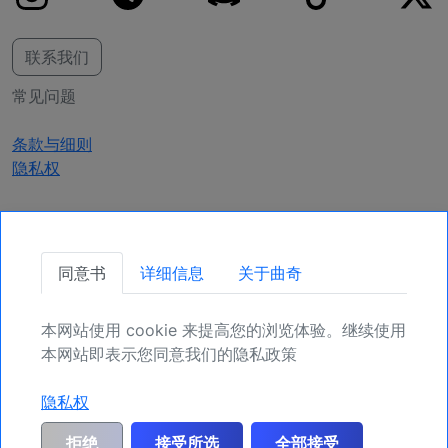
联系我们
常见问题
条款与细则
隐私权
获取更新
同意书
详细信息
关于曲奇
确保您的头寸，为未来更多机会注册吧。
本网站使用 cookie 来提高您的浏览体验。继续使用
注册
本网站即表示您同意我们的隐私政策
隐私权
一般风险警告和免责声明：
MyIndicators.ch明确排除客户根据所获信息或市场
拒绝
接受所选
全部接受
分析进行投资交易或其他资产处置所产生的任何及所有风险责任。此处提供的所