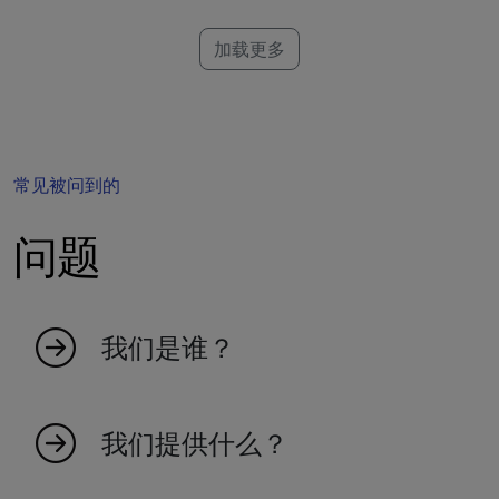
加载更多
常见被问到的
问题
我们是谁？
MyIndicators 源于热爱市场的热情人士的想法。
我们是一个年轻的团队，创造指标使交易更高效
我们提供什么？
和有效。我们100%基于瑞士。探索我们庞大的指
标集合，成为交易未来的一部分。
我们提供广泛的市场指标，旨在提高您的交易效